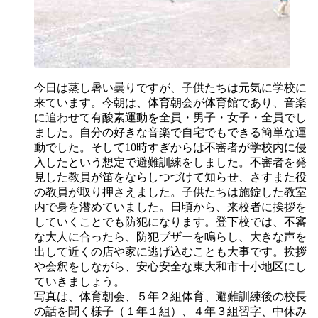
今日は蒸し暑い曇りですが、子供たちは元気に学校に
来ています。今朝は、体育朝会が体育館であり、音楽
に追わせて有酸素運動を全員・男子・女子・全員でし
ました。自分の好きな音楽で自宅でもできる簡単な運
動でした。そして10時すぎからは不審者が学校内に侵
入したという想定で避難訓練をしました。不審者を発
見した教員が笛をならしつづけて知らせ、さすまた役
の教員が取り押さえました。子供たちは施錠した教室
内で身を潜めていました。日頃から、来校者に挨拶を
していくことでも防犯になります。登下校では、不審
な大人に合ったら、防犯ブザーを鳴らし、大きな声を
出して近くの店や家に逃げ込むことも大事です。挨拶
や会釈をしながら、安心安全な東大和市十小地区にし
ていきましょう。
写真は、体育朝会、５年２組体育、避難訓練後の校長
の話を聞く様子（１年１組）、４年３組習字、中休み