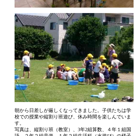
朝から日差しが厳しくなってきました。子供たちは学
校での授業や縦割り班遊び、休み時間を楽しんでいま
す。
写真は、縦割り班（教室）、3年2組算数、４年１組国
語、２年２組音楽、１年２組生活科（水遊び）の様子