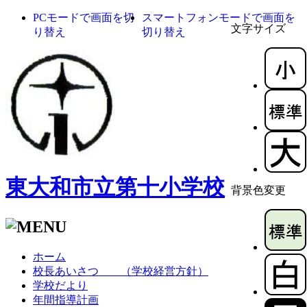
PCモードで画面を切
スマートフォンモードで画面を
文字サイズ
り替え
切り替え
東大和市立第十小学校
背景色変更
ホーム
校長あいさつ （学校経営方針）
学校だより
年間指導計画