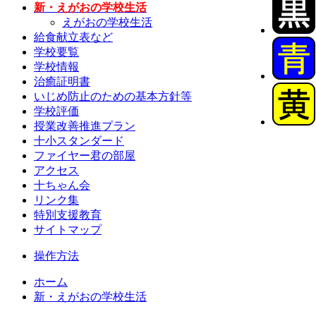
新・えがおの学校生活
えがおの学校生活
給食献立表など
学校要覧
学校情報
治癒証明書
いじめ防止のための基本方針等
学校評価
授業改善推進プラン
十小スタンダード
ファイヤー君の部屋
アクセス
十ちゃん会
リンク集
特別支援教育
サイトマップ
操作方法
ホーム
新・えがおの学校生活