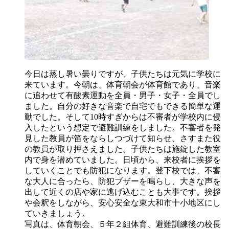
今日は蒸し暑い曇りですが、子供たちは元気に学校に
来ています。今朝は、体育朝会が体育館であり、音楽
に追わせて有酸素運動を全員・男子・女子・全員でし
ました。自分の好きな音楽で自宅でもできる簡単な運
動でした。そして10時すぎからは不審者が学校内に侵
入したという想定で避難訓練をしました。不審者を発
見した教員が笛をならしつづけて知らせ、さすまた役
の教員が取り押さえました。子供たちは施錠した教室
内で身を潜めていました。日頃から、来校者に挨拶を
していくことでも防犯になります。登下校では、不審
な大人に合ったら、防犯ブザーを鳴らし、大きな声を
出して近くの店や家に逃げ込むことも大事です。挨拶
や会釈をしながら、安心安全な東大和市十小地区にし
ていきましょう。
写真は、体育朝会、５年２組体育、避難訓練後の校長