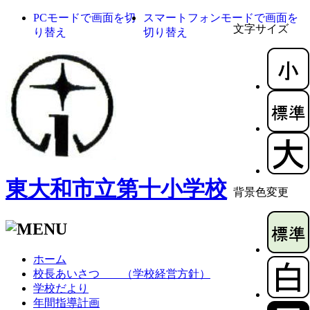
PCモードで画面を切
スマートフォンモードで画面を
文字サイズ
り替え
切り替え
東大和市立第十小学校
背景色変更
ホーム
校長あいさつ （学校経営方針）
学校だより
年間指導計画