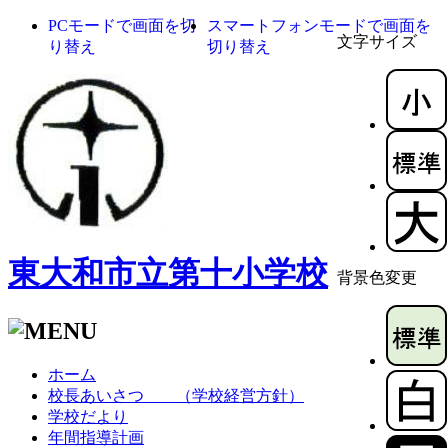
PCモードで画面を切
スマートフォンモードで画面を
文字サイズ
り替え
切り替え
東大和市立第十小学校
背景色変更
ホーム
校長あいさつ （学校経営方針）
学校だより
年間指導計画